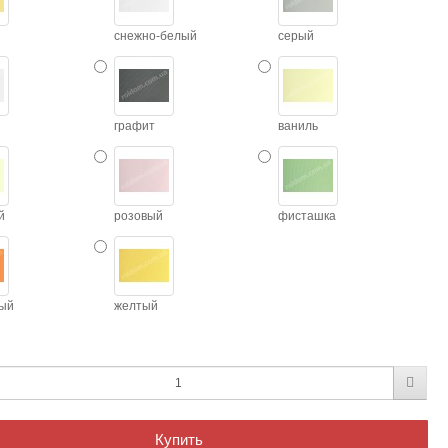
снежно-белый
серый
графит
ваниль
й
розовый
фисташка
ый
желтый
Купить