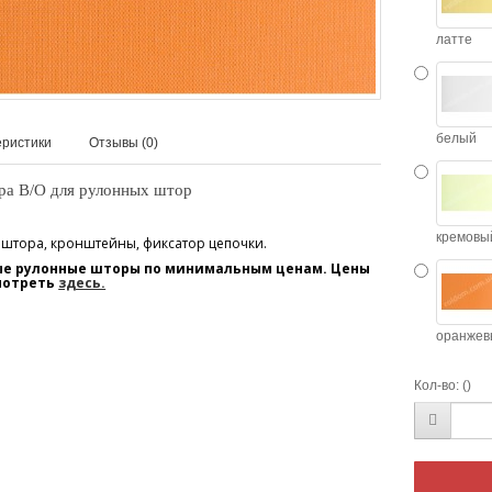
латте
белый
еристики
Отзывы (0)
бра В/О
для рулонных штор
кремовы
 штора, кронштейны, фиксатор цепочки.
вые рулонные шторы по минимальным ценам. Цены
мотреть
здесь.
оранжев
Кол-во:
()