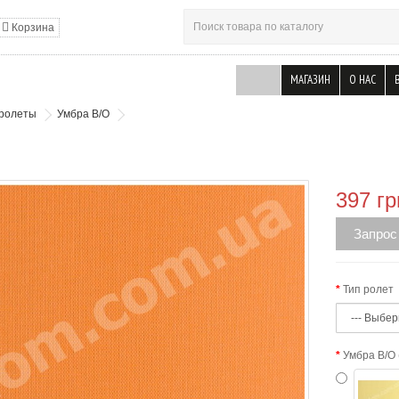
Корзина
МАГАЗИН
О НАС
 ролеты
Умбра В/О
397 гр
Запрос
Тип ролет
Умбра В/О 