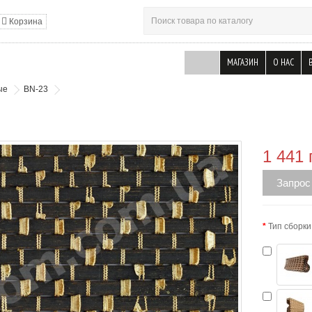
Корзина
МАГАЗИН
О НАС
ые
BN-23
1 441 
Запрос
Тип сборки