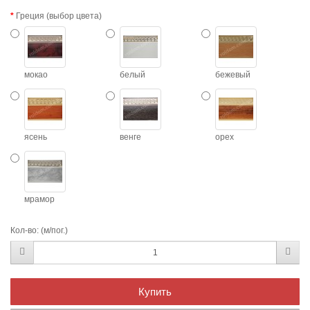
Греция (выбор цвета)
мокао
белый
бежевый
ясень
венге
орех
мрамор
Кол-во:
(м/пог.)
Купить