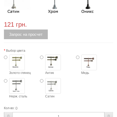
121 грн.
Запрос на просчет
Выбор цвета
Золото глянец
Антик
Медь
Нерж. сталь
Сатин
Кол-во:
()