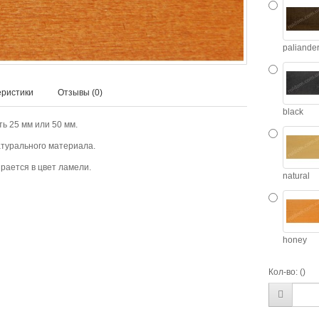
paliande
еристики
Отзывы (0)
black
ь 25 мм или 50 мм.
атурального материала.
рается в цвет ламели.
natural
honey
Кол-во:
()