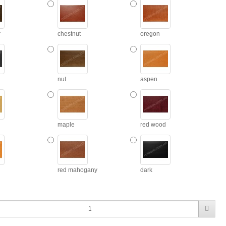
r
chestnut
oregon
nut
aspen
maple
red wood
red mahogany
dark