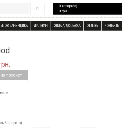
0 товар(ов)
0 грн.
ВЫЗОВ ЗАМЕРЩИКА
ДИЛЕРАМ
ОПЛАТА/ДОСТАВКА
ОТЗЫВЫ
КОНТАКТЫ
ood
грн.
 на просчет
амели
(выбор цвета)