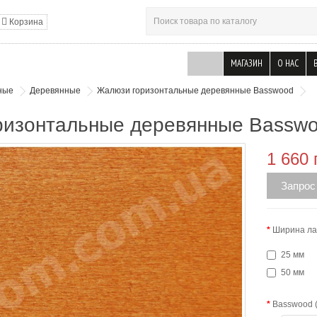
Корзина
МАГАЗИН
О НАС
ные
Деревянные
Жалюзи горизонтальные деревянные Basswood
ризонтальные деревянные Bassw
1 660 
Запрос
Ширина л
25 мм
50 мм
Basswood 