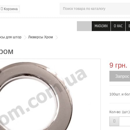
Корзина
МАГАЗИН
О НАС
сы для штор
Люверсы Хром
ром
9 грн.
Запрос
100шт. и бол
Кол-во:
(шт.)